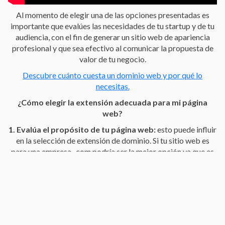
Al momento de elegir una de las opciones presentadas es
importante que evalúes las necesidades de tu startup y de tu
audiencia, con el fin de generar un sitio web de apariencia
profesional y que sea efectivo al comunicar la propuesta de
valor de tu negocio.
Descubre cuánto cuesta un dominio web y por qué lo
necesitas.
¿Cómo elegir la extensión adecuada para mi página
web?
1. Evalúa el propósito de tu página web:
esto puede influir
en la selección de extensión de dominio. Si tu sitio web es
para una empresa, .com podría ser la mejor opción ya que es
la extensión más reconocida a nivel mundial. Mientras que si
tu sitio web es para una organización sin ánimo de lucro la
mejor opción puede ser .org.
2. Tu audiencia es lo primero:
piensa en las personas a las
que te vas a dirigir. Si tu página está dirigida para un público
profesional considera usar extensiones genéricas como .com