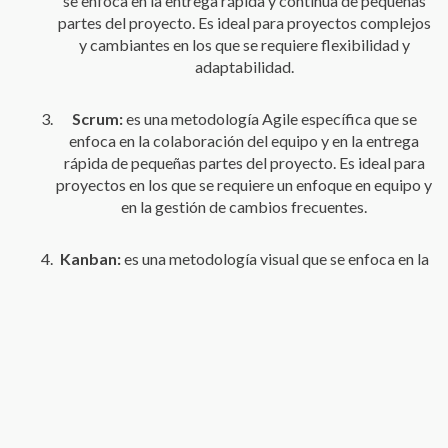
se enfoca en la entrega rápida y continua de pequeñas
partes del proyecto. Es ideal para proyectos complejos
y cambiantes en los que se requiere flexibilidad y
adaptabilidad.
Scrum:
es una metodología Agile específica que se
enfoca en la colaboración del equipo y en la entrega
rápida de pequeñas partes del proyecto. Es ideal para
proyectos en los que se requiere un enfoque en equipo y
en la gestión de cambios frecuentes.
Kanban:
es una metodología visual que se enfoca en la
gestión del flujo de trabajo. Es ideal para proyectos en
los que se requiere una gestión de tareas eficiente y una
priorización adecuada.
Lean:
se enfoca en la eliminación de residuos y en la
mejora continua del proceso. Es ideal para proyectos
en los que se requiere una optimización de los procesos
y una reducción de los costos.