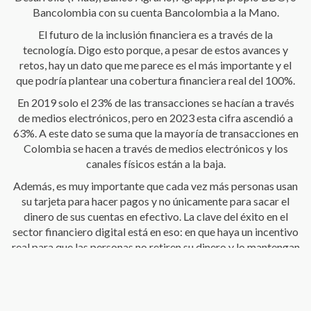
Bancolombia con su cuenta Bancolombia a la Mano.
El futuro de la inclusión financiera es a través de la
tecnología. Digo esto porque, a pesar de estos avances y
retos, hay un dato que me parece es el más importante y el
que podría plantear una cobertura financiera real del 100%.
En 2019 solo el 23% de las transacciones se hacían a través
de medios electrónicos, pero en 2023 esta cifra ascendió a
63%. A este dato se suma que la mayoría de transacciones en
Colombia se hacen a través de medios electrónicos y los
canales físicos están a la baja.
Además, es muy importante que cada vez más personas usan
su tarjeta para hacer pagos y no únicamente para sacar el
dinero de sus cuentas en efectivo. La clave del éxito en el
sector financiero digital está en eso: en que haya un incentivo
real para que las personas no retiren su dinero y lo mantengan
en sus cuentas o lo utilicen digitalmente. De esa forma será
más seguro para los usuarios y se logrará desincentivar el uso
del efectivo, que está estrechamente relacionado a la
informalidad y con las economías ilegales.